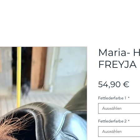
Maria- 
FREYJA
Pr
54,90 €
Fettlederfarbe 1
*
Auswählen
Fettlederfarbe 2
*
Auswählen