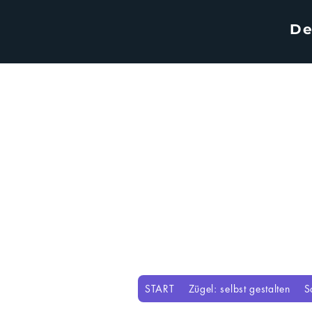
De
START
Zügel: selbst gestalten
S