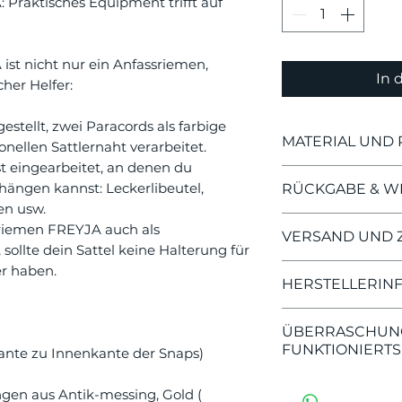
 Praktisches Equipment trifft auf
ist nicht nur ein Anfassriemen,
In 
her Helfer:
estellt, zwei Paracords als farbige
MATERIAL UND 
onellen Sattlernaht verarbeitet.
st eingearbeitet, an denen du
Fettleder ist ei
hängen kannst: Leckerlibeutel,
RÜCKGABE & W
kleine Narben, K
en usw.
Farbunterschied
Da alle Produkte
lfriemen FREYJA auch als
VERSAND UND 
anfangs leicht a
Wünschen angefe
sollte dein Sattel keine Halterung für
nachlässt. Beides
kein Widerrufsre
r haben.
Die Zahlung erfo
Reklamationsgru
HERSTELLERIN
1 BGB.
Vorkasse.
Pflege: Nicht w
Eine Rückgabe o
Die Bearbeitung
Hersteller:
mit einem weich
daher ausgeschl
ÜBERRASCHUNG
erst nach Eingan
FLETTA Lederma
entfernen und 
FUNKTIONIERTS
Bitte überprüfe 
ante zu Innenkante der Snaps)
Zahlung auf me
Nicole Vogt
trocknen lassen_
Bestellung sorgfä
Bahnhofstraße 5
Du kannst dich 
auf der Heizung.
gen aus Antik-messing, Gold (
absendest.
Alle Produkte w