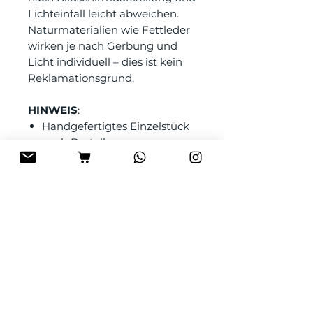
Lichteinfall leicht abweichen.
Naturmaterialien wie Fettleder
wirken je nach Gerbung und
Licht individuell – dies ist kein
Reklamationsgrund.
HINWEIS
:
Handgefertigtes Einzelstück
nach Bestellung.
Bearbeitungszeit 3-5 Wochen.
Versand per DHL 6,50 €
Zahlung ausschließlich per
Vorkasse.
Kein Widerrufsrecht nach §
312g Abs. 2 Nr. 1 BGB
(individuell angefertigte Ware
ist vom Umtausch
ausgeschlossen
Keine Ausweisung der