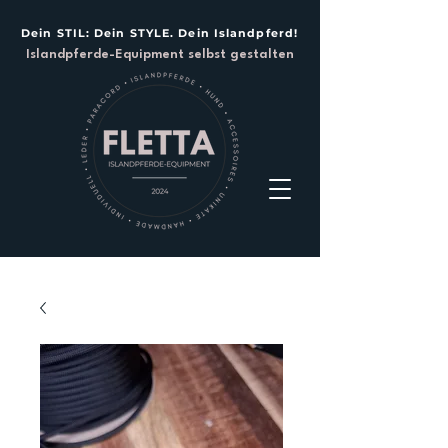
Dein STIL: Dein STYLE. Dein Islandpferd!
Islandpferde-Equipment selbst gestalten