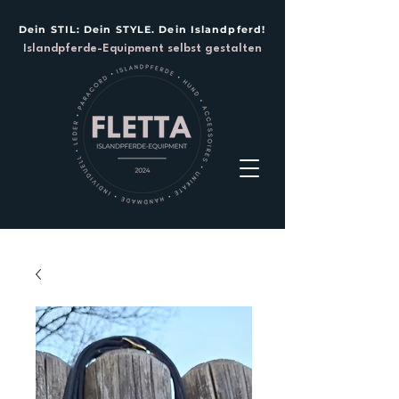
Dein STIL: Dein STYLE. Dein Islandpferd!
Islandpferde-Equipment selbst gestalten